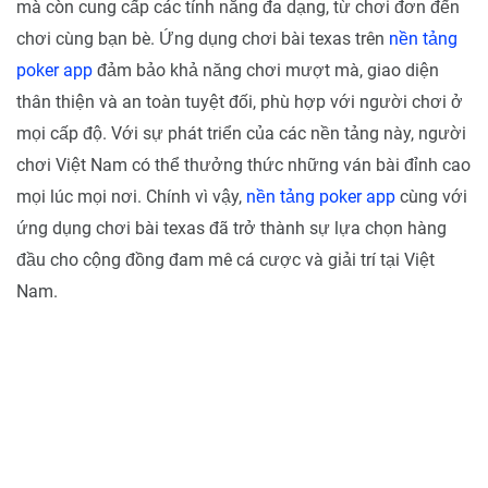
mà còn cung cấp các tính năng đa dạng, từ chơi đơn đến
chơi cùng bạn bè. Ứng dụng chơi bài texas trên
nền tảng
poker app
đảm bảo khả năng chơi mượt mà, giao diện
thân thiện và an toàn tuyệt đối, phù hợp với người chơi ở
mọi cấp độ. Với sự phát triển của các nền tảng này, người
chơi Việt Nam có thể thưởng thức những ván bài đỉnh cao
mọi lúc mọi nơi. Chính vì vậy,
nền tảng poker app
cùng với
ứng dụng chơi bài texas đã trở thành sự lựa chọn hàng
đầu cho cộng đồng đam mê cá cược và giải trí tại Việt
Nam.